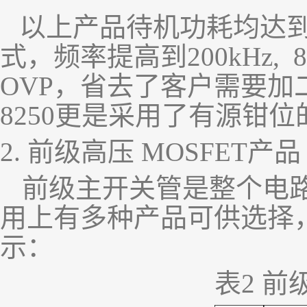
以上产品待机功耗均达
式，频率提高到
200kHz, 
OVP
，省去了客户需要加
8250
更是采用了有源钳位
2.
前级高压
MOSFET
产品
前级主开关管是整个电
用上有多种产品可供选择
示：
表
2
前