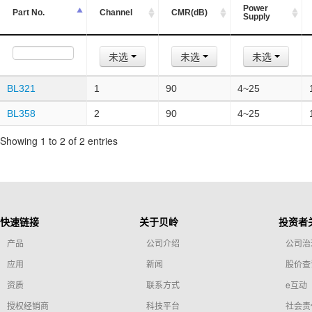
Power
Part No.
Channel
CMR(dB)
Supply
未选
未选
未选
BL321
1
90
4~25
BL358
2
90
4~25
Showing 1 to 2 of 2 entries
快速链接
关于贝岭
投资者
产品
公司介绍
公司治
应用
新闻
股价查
资质
联系方式
e互动
授权经销商
科技平台
社会责