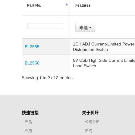
Part No.
Features
未选
1CH ADJ Current-Limited Power
BL2555
Distribution Switch
5V USB High Side Current Limit
BL2556
Load Switch
Showing 1 to 2 of 2 entries
快速链接
关于贝岭
产品
公司介绍
应用
新闻