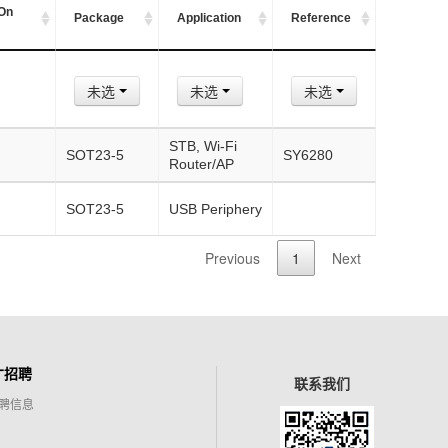
 On
Package
Application
Reference
未选
未选
未选
STB, Wi-Fi
SOT23-5
SY6280
Router/AP
SOT23-5
USB Periphery
Previous
1
Next
才招聘
联系我们
聘信息