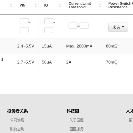
Current Limit
Power Switch
VIN
IQ
Threshold
Resistance
~
~
未选
~
2.4~5.5V
15μA
Max. 2000mA
80mΩ
ed
2.7~5.5V
50μA
2A
70mQ
投资者关系
科技园
人
公司治理
关于园区
招
股价查询
园区服务