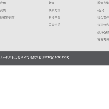
应用
新闻
股价查询
资质
联系方式
e互动
授权经销商
科技平台
社会责任
荣誉资质
公司公告
投资者服
投资者保
上海贝岭股份有限公司 版权所有
沪ICP备11005153号