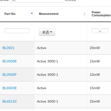
Power
Part No.
Measurement
Consumption
未选
~
BL0921
Active
20mW
BL0930E
Active 3000:1
15mW
BL0930F
Active 3000:1
10mW
BL6503E
Active
15mW
BL6513C
Active 3000:1
25mW